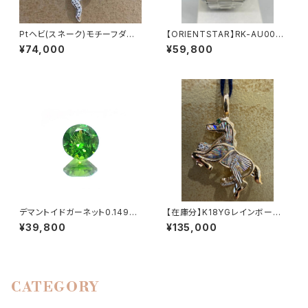
Ptヘビ(スネーク)モチーフダイ
【ORIENTSTAR】RK-AU0005
ヤモンド0.16ctペンダント
Lメンズ時計
¥74,000
¥59,800
デマントイドガーネット0.149ct
【在庫分】K18YGレインボーカッ
ルース
ティング馬モチーフペンダントト
¥39,800
¥135,000
ップ
CATEGORY