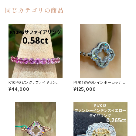
同じカテゴリの商品
K10PGピンクサファイヤリン
Pt/K18WGレインボーカッティ
グ #11
ング四つ葉モチーフリング
¥44,000
¥125,000