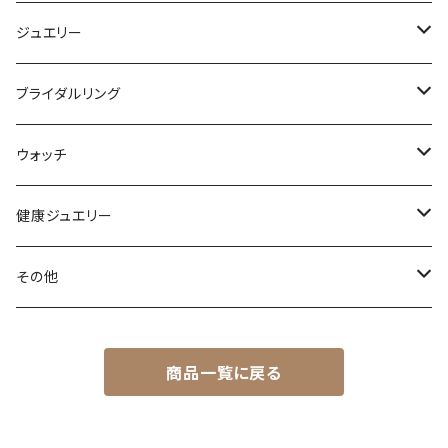
ジュエリー
リング
ブライダルリング
ネックレス、ペンダント
エンゲージリング（婚約リング）
ウォッチ
ピアス
マリッジリング（結婚リング）
国産ブランド
健康ジュエリー
MINASE
イヤリング
舶来ブランド
メディカルアロマジュエリー
その他
SEIKO
RADO（ラドー）
サキアフ
アイシリーズアルファ
曇り止めアイテム
商品一覧に戻る
CITIZEN
CHARRIOL（シャリオール）
WLD
ORIENT STAR
BULOVA（ブローバ）