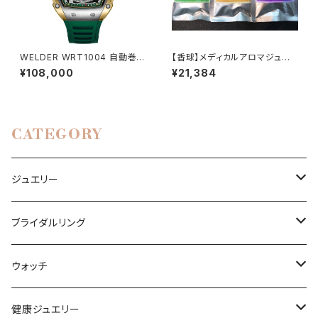
WELDER WRT1004 自動巻
【香球】メディカルアロマジュエ
き メンズ腕時計
リー専用アロマ 脳の若返りセッ
¥108,000
¥21,384
ト
CATEGORY
ジュエリー
リング
ブライダルリング
ネックレス、ペンダント
エンゲージリング（婚約リング）
ウォッチ
ピアス
マリッジリング（結婚リング）
国産ブランド
健康ジュエリー