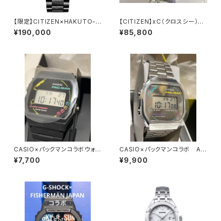
【限定】CITIZEN×HAKUTO-R
【CITIZEN】xC（クロスシー）EC
コラボ CB0285-63E
1165-51W
¥190,000
¥85,800
CASIO×パックマンコラボウォッ
CASIO×パックマンコラボ A1
チ F-91WPC-1AJR
68WEPC-7AJR
¥7,700
¥9,900