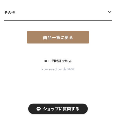
MINASE
イヤリング
舶来ブランド
メディカルアロマジュエリー
その他
SEIKO
RADO（ラドー）
サキアフ
アイシリーズアルファ
曇り止めアイテム
商品一覧に戻る
CITIZEN
CHARRIOL（シャリオール）
WLD
ORIENT STAR
BULOVA（ブローバ）
UNOAERRE
© 中岡時計宝飾店
Powered by
G-SHOCK,BABY-G
WELDER（ウェルダー）
ブレス、バングル
ショップに質問する