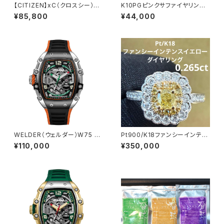
【CITIZEN】xC（クロスシー）EC
K10PGピンクサファイヤリン
1165-51W
グ #11
¥85,800
¥44,000
WELDER（ウェルダー）W75 W
Pt900/K18ファンシーインテン
RT1002自動巻き腕時計
スイエローダイヤリング0.265c
¥110,000
¥350,000
t