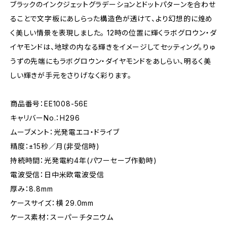
ブラックのインクジェットグラデーションとドットパターンを合わせ
ることで文字板にあしらった構造色が透けて、より幻想的に煌め
く美しい情景を表現しました。 12時の位置に輝くラボグロウン・ダ
イヤモンドは、地球の内なる輝きをイメージしてセッティング。りゅ
うずの先端にもラボグロウン・ダイヤモンドをあしらい、明るく美
しい輝きが手元をさりげなく彩ります。
商品番号：EE1008-56E
キャリバーNo.：H296
ムーブメント：光発電エコ・ドライブ
精度：±15秒／月(非受信時)
持続時間：光発電約4年(パワーセーブ作動時)
電波受信：日中米欧電波受信
厚み：8.8mm
ケースサイズ：横 29.0mm
ケース素材：スーパーチタニウム