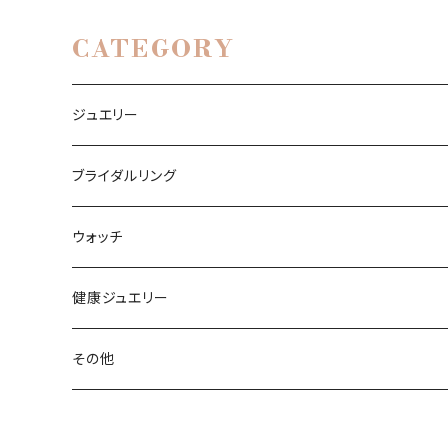
CATEGORY
ジュエリー
リング
ブライダルリング
ネックレス、ペンダント
エンゲージリング（婚約リング）
ウォッチ
ピアス
マリッジリング（結婚リング）
国産ブランド
健康ジュエリー
MINASE
イヤリング
舶来ブランド
メディカルアロマジュエリー
その他
SEIKO
RADO（ラドー）
サキアフ
アイシリーズアルファ
曇り止めアイテム