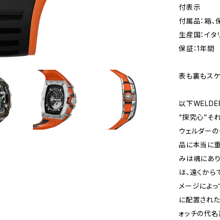
付表示
付属品：箱、
生産国：イタ
保証：1年間
表も裏もスケ
以下WELD
“探究心”そ
ウェルダーの
品に本当に重
みは魂にあり
は、遠くから
メージによっ
に配置された
ォッチの代名