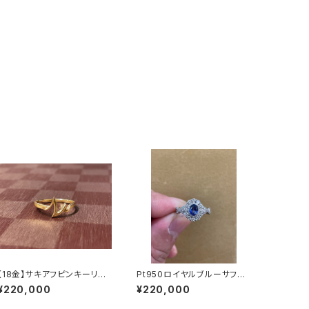
【18金】サキアフピンキーリン
Pt950ロイヤルブルーサファ
グ（金製波動転写型エネルギ
イヤ0.804ctダイヤ0.75ctリ
¥220,000
¥220,000
ー封入リング）
ング