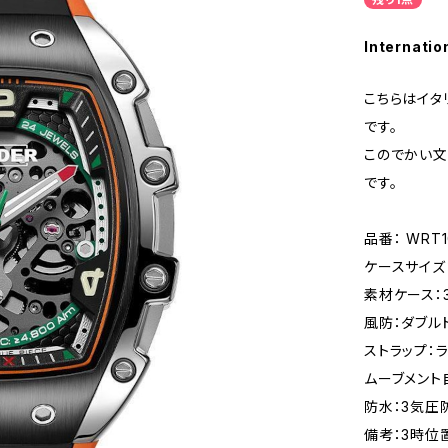
Internatio
こちらはイタ
です。
このでかい
です。
品番： WRT1
ケースサイズ：
素材ケース：
風防：ダブル
ストラップ：
ムーブメント
防水：3気圧
備考：3時位