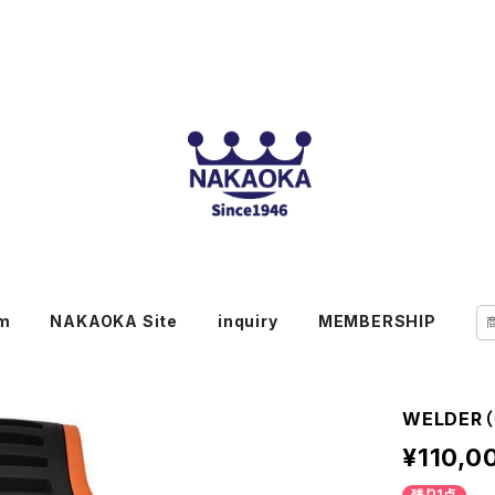
em
NAKAOKA Site
inquiry
MEMBERSHIP
WELDER
¥110,0
残り1点