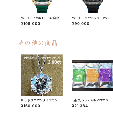
WELDER WRT1004 自動巻
WELDER（ウェルダー）WRM
き メンズ腕時計
2010クォーツ腕時計
¥108,000
¥90,000
その他の商品
Ptラボグロウンダイヤモン
【香球】メディカルアロマジュ
ド 2.00ct G VS1 EX ペン
エリー専用アロマ 脳の若返
¥160,000
¥21,384
ダント
セット