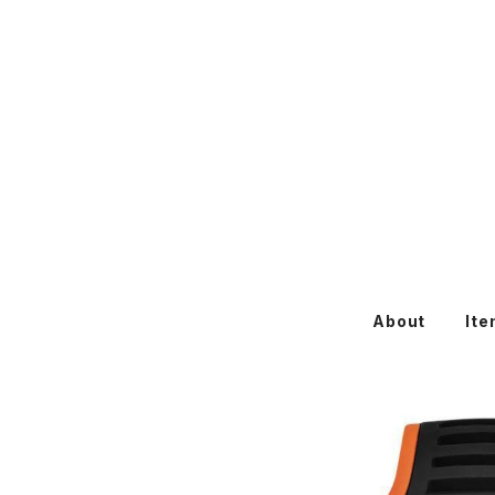
About
It