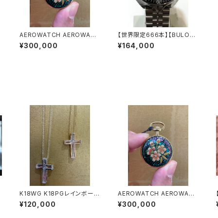
AEROWATCH AEROWATC
【世界限定666本】【BULOV
H（アエロウォッチ）懐中時計
A】 ブローバ デビルダイバー
¥300,000
¥164,000
白蝶貝/蒔絵シリーズ
（98C131）
K18WG K18PGレインボーカ
AEROWATCH AEROWATC
り
ッティングクロスモチーフダイ
H（アエロウォッチ）懐中時計
¥120,000
¥300,000
ヤペンダント（大）
白蝶貝/蒔絵シリーズ