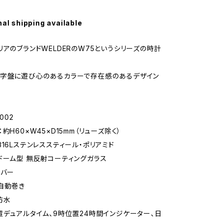
nal shipping available
リアのブランドWELDERのW75というシリーズの時計
文字盤に遊び心のあるカラーで存在感のあるデザイン
002
約H60×W45×D15mm（リューズ除く）
316Lステンレススティール・ポリアミド
ドーム型 無反射コーティングガラス
ラバー
自動巻き
防水
置デュアルタイム、9時位置24時間インジケーター、日